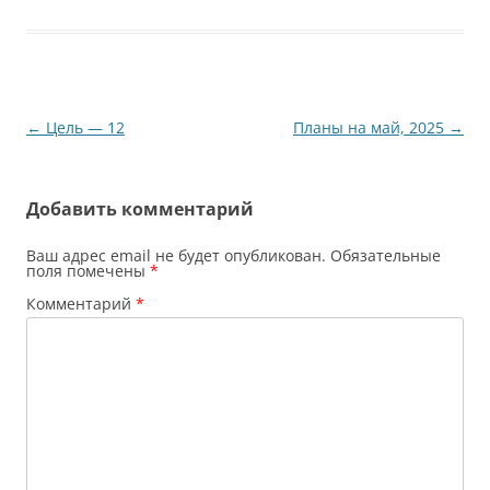
Навигация
←
Цель — 12
Планы на май, 2025
→
по
записям
Добавить комментарий
Ваш адрес email не будет опубликован.
Обязательные
поля помечены
*
Комментарий
*