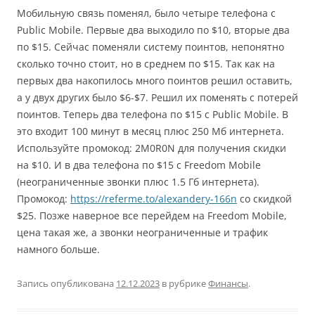
Мобильную связь поменял, было четыре телефона с
Public Mobile. Первые два выходило по $10, вторые два
по $15. Сейчас поменяли систему поинтов, непонятно
сколько точно стоит, но в среднем по $15. Так как на
первых два накопилось много поинтов решил оставить,
а у двух других было $6-$7. Решил их поменять с потерей
поинтов. Теперь два телефона по $15 с Public Mobile. В
это входит 100 минут в месяц плюс 250 Мб интернета.
Используйте промокод: 2M0R0N для получения скидки
на $10. И в два телефона по $15 с Freedom Mobile
(неограниченные звонки плюс 1.5 Гб интернета).
Промокод:
https://referme.to/alexandery-166n
со скидкой
$25. Позже наверное все перейдем на Freedom Mobile,
цена такая же, а звонки неограниченные и трафик
намного больше.
Запись опубликована
12.12.2023
в рубрике
Финансы
.