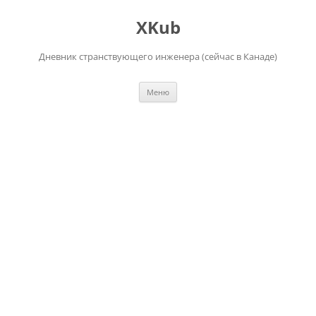
Перейти
к
XKub
содержимому
Дневник странствующего инженера (сейчас в Канаде)
Меню