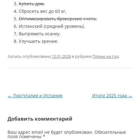
Купить дом.
Сбросить вес до 60 кг.
Оптимизировать брокерские счета.
Испанский (средний уровень).
Выпрямить осанку.
Улучшить зрение.
Запись опубликована
12.01.2026
в рубрике
Планы на год
.
Навигация
←
Португалия и Испания
Итоги 2025 года
→
по
записям
Добавить комментарий
Ваш адрес email не будет опубликован.
Обязательные
поля помечены
*