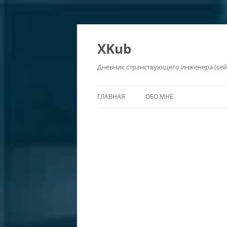
Перейти
к
содержимому
XKub
Дневник странствующего инженера (сейч
ГЛАВНАЯ
ОБО МНЕ