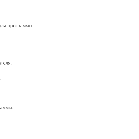
для программы.
ателя.
.
раммы.