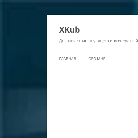
Перейти
к
содержимому
XKub
Дневник странствующего инженера (сейч
ГЛАВНАЯ
ОБО МНЕ