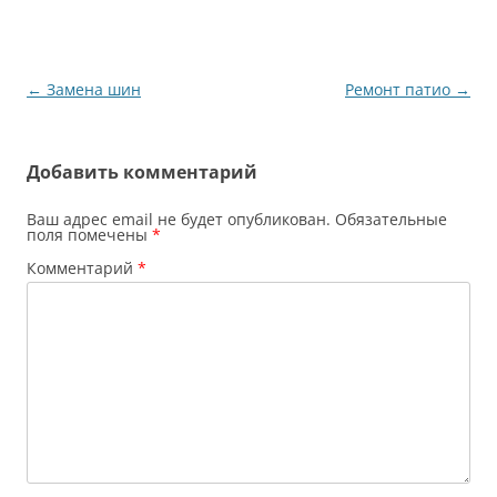
Навигация
←
Замена шин
Ремонт патио
→
по
записям
Добавить комментарий
Ваш адрес email не будет опубликован.
Обязательные
поля помечены
*
Комментарий
*